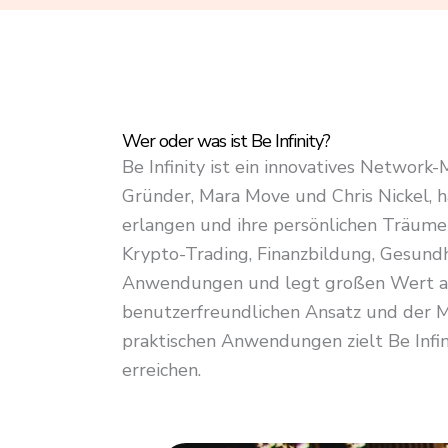
4
.
8
o
u
Wer oder was ist Be Infinity?
t
Be Infinity ist ein innovatives Network
o
Gründer, Mara Move und Chris Nickel, h
f
erlangen und ihre persönlichen Träume 
5
Krypto-Trading, Finanzbildung, Gesundh
Anwendungen und legt großen Wert auf
benutzerfreundlichen Ansatz und der M
praktischen Anwendungen zielt Be Infini
erreichen.