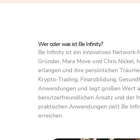
4
.
8
o
u
Wer oder was ist Be Infinity?
t
Be Infinity ist ein innovatives Network
o
Gründer, Mara Move und Chris Nickel, h
f
erlangen und ihre persönlichen Träume 
5
Krypto-Trading, Finanzbildung, Gesundh
Anwendungen und legt großen Wert auf
benutzerfreundlichen Ansatz und der M
praktischen Anwendungen zielt Be Infini
erreichen.