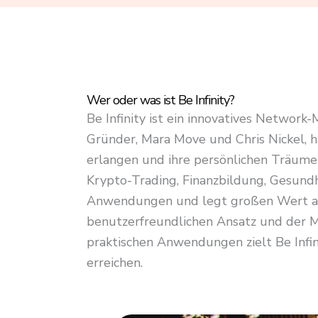
4
.
8
o
u
Wer oder was ist Be Infinity?
t
Be Infinity ist ein innovatives Network
o
Gründer, Mara Move und Chris Nickel, h
f
erlangen und ihre persönlichen Träume 
5
Krypto-Trading, Finanzbildung, Gesundh
Anwendungen und legt großen Wert auf
benutzerfreundlichen Ansatz und der M
praktischen Anwendungen zielt Be Infini
erreichen.