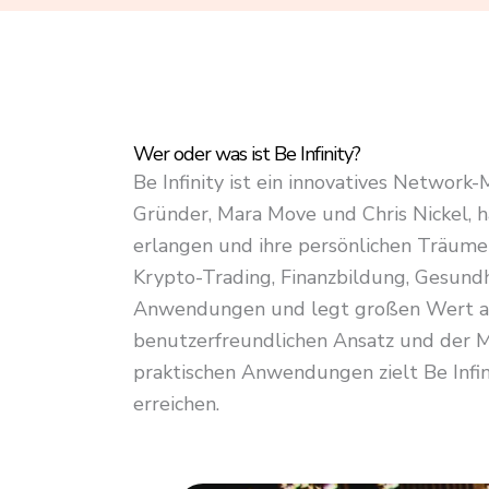
4
.
8
o
u
Wer oder was ist Be Infinity?
t
Be Infinity ist ein innovatives Network
o
Gründer, Mara Move und Chris Nickel, h
f
erlangen und ihre persönlichen Träume 
5
Krypto-Trading, Finanzbildung, Gesundh
Anwendungen und legt großen Wert auf
benutzerfreundlichen Ansatz und der M
praktischen Anwendungen zielt Be Infini
erreichen.