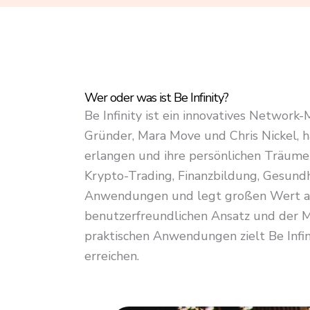
4
.
8
o
u
Wer oder was ist Be Infinity?
t
Be Infinity ist ein innovatives Network
o
Gründer, Mara Move und Chris Nickel, h
f
erlangen und ihre persönlichen Träume 
5
Krypto-Trading, Finanzbildung, Gesundh
Anwendungen und legt großen Wert auf
benutzerfreundlichen Ansatz und der M
praktischen Anwendungen zielt Be Infini
erreichen.