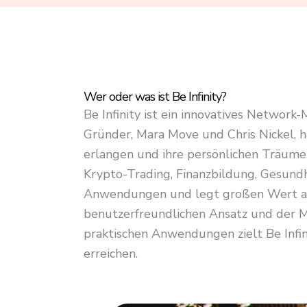
4
.
8
o
u
Wer oder was ist Be Infinity?
t
Be Infinity ist ein innovatives Network
o
Gründer, Mara Move und Chris Nickel, h
f
erlangen und ihre persönlichen Träume 
5
Krypto-Trading, Finanzbildung, Gesundh
Anwendungen und legt großen Wert auf
benutzerfreundlichen Ansatz und der M
praktischen Anwendungen zielt Be Infini
erreichen.