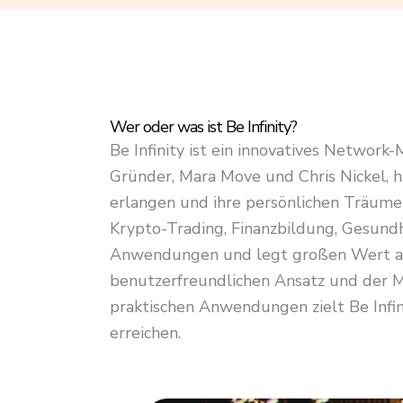
4
.
8
o
u
Wer oder was ist Be Infinity?
t
Be Infinity ist ein innovatives Network
o
Gründer, Mara Move und Chris Nickel, h
f
erlangen und ihre persönlichen Träume 
5
Krypto-Trading, Finanzbildung, Gesundh
Anwendungen und legt großen Wert auf
benutzerfreundlichen Ansatz und der M
praktischen Anwendungen zielt Be Infini
erreichen.