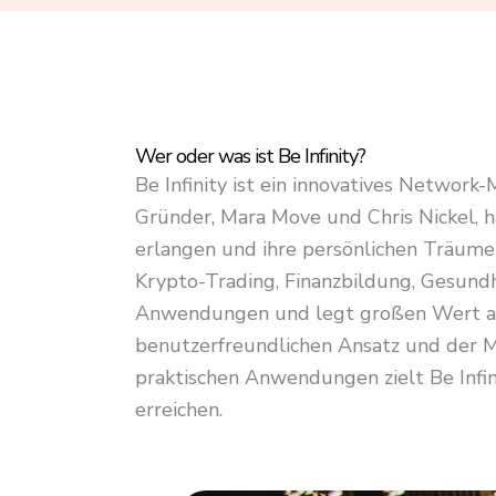
4
.
8
o
u
Wer oder was ist Be Infinity?
t
Be Infinity ist ein innovatives Network
o
Gründer, Mara Move und Chris Nickel, h
f
erlangen und ihre persönlichen Träume 
5
Krypto-Trading, Finanzbildung, Gesundh
Anwendungen und legt großen Wert auf
benutzerfreundlichen Ansatz und der M
praktischen Anwendungen zielt Be Infini
erreichen.