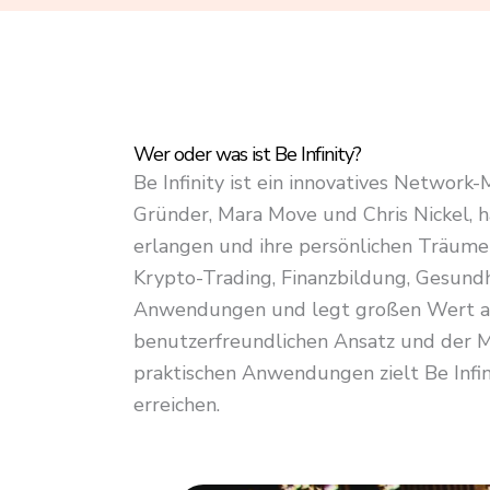
4
.
8
o
u
Wer oder was ist Be Infinity?
t
Be Infinity ist ein innovatives Network
o
Gründer, Mara Move und Chris Nickel, h
f
erlangen und ihre persönlichen Träume 
5
Krypto-Trading, Finanzbildung, Gesundh
Anwendungen und legt großen Wert auf
benutzerfreundlichen Ansatz und der M
praktischen Anwendungen zielt Be Infini
erreichen.